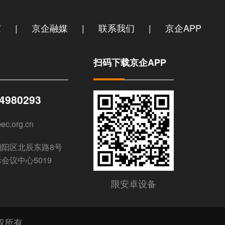
|
|
|
家
京企融媒
联系我们
京企APP
扫码下载京企APP
84980293
ec.org.cn
朝阳区北辰东路8号
会议中心5019
限安卓设备
权所有