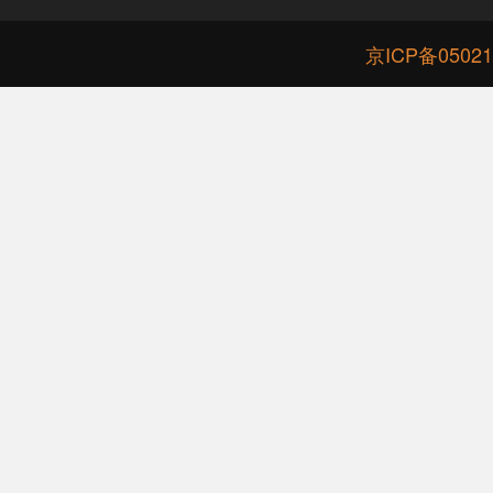
京ICP备05021